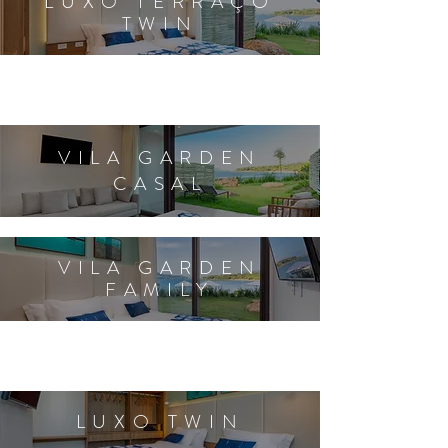
LUXO TERRAÇO
TWIN
VILA GARDEN
CASAL
VILA GARDEN
FAMILY
LUXO TWIN