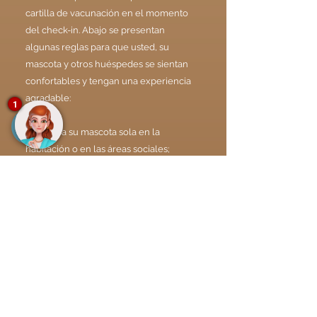
cartilla de vacunación en el momento
del check-in. Abajo se presentan
algunas reglas para que usted, su
mascota y otros huéspedes se sientan
confortables y tengan una experiencia
agradable:
1
No deje a su mascota sola en la
habitación o en las áreas sociales;
Tu mascota debe estar siempre con
correa o en tu regazo cuando
caminando por el hotel;
En el área de la piscina, camastros y
sillas, su mascota debe estar en el
regazo.
Sus mascotas no están permitidas
dentro del restaurante, solo en las áreas
al aire libre, en el deck de la piscina o en