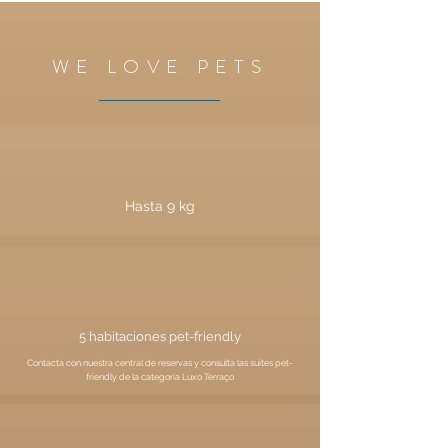
WE LOVE
PETS
Hasta 9 kg
5 habitaciones pet-friendly
Contacta con nuestra central de reservas y consulta las suites pet-
friendly de la categoría Luxo Terraço